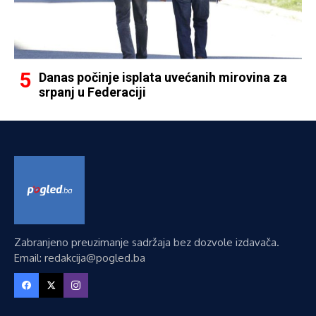
Danas počinje isplata uvećanih mirovina za
srpanj u Federaciji
Zabranjeno preuzimanje sadržaja bez dozvole izdavača.
Email: redakcija@pogled.ba