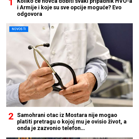
Koliko će novca dobiti svaki pripadnik HVO-a
i Armije i koje su sve opcije moguće? Evo
odgovora
NOVOSTI
Samohrani otac iz Mostara nije mogao
platiti pretragu o kojoj mu je ovisio život, a
onda je zazvonio telefon…