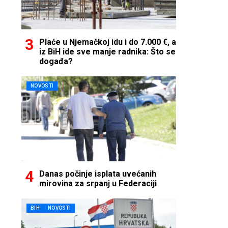
Plaće u Njemačkoj idu i do 7.000 €, a
iz BiH ide sve manje radnika: Što se
događa?
NOVOSTI
Danas počinje isplata uvećanih
mirovina za srpanj u Federaciji
BIH
NOVOSTI