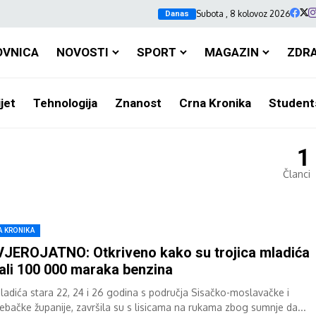
Subota , 8 kolovoz 2026
Danas
OVNICA
NOVOSTI
SPORT
MAGAZIN
ZDR
jet
Tehnologija
Znanost
Crna Kronika
Student
1
Članci
A KRONIKA
JEROJATNO: Otkriveno kako su trojica mladića
ali 100 000 maraka benzina
mladića stara 22, 24 i 26 godina s područja Sisačko-moslavačke i
ebačke županije, završila su s lisicama na rukama zbog sumnje da...