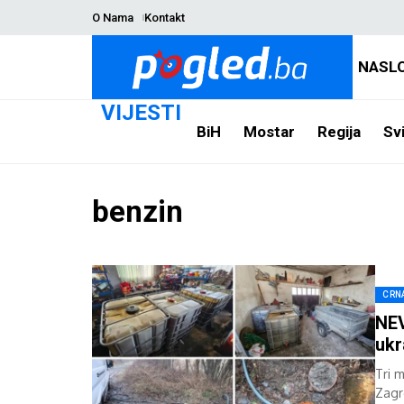
O Nama
Kontakt
NASL
VIJESTI
BiH
Mostar
Regija
Svi
benzin
CRN
NEV
ukr
Tri 
Zagr