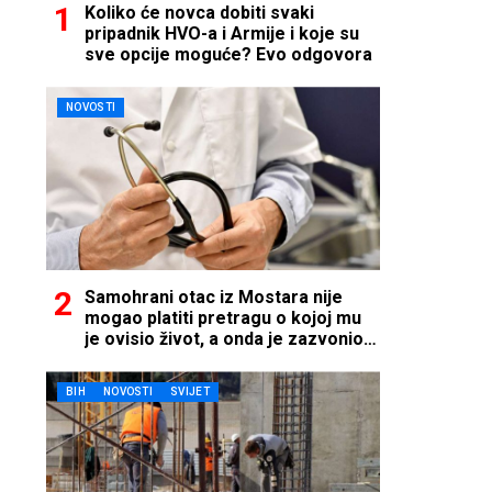
Koliko će novca dobiti svaki
pripadnik HVO-a i Armije i koje su
sve opcije moguće? Evo odgovora
NOVOSTI
Samohrani otac iz Mostara nije
mogao platiti pretragu o kojoj mu
je ovisio život, a onda je zazvonio
telefon…
BIH
NOVOSTI
SVIJET