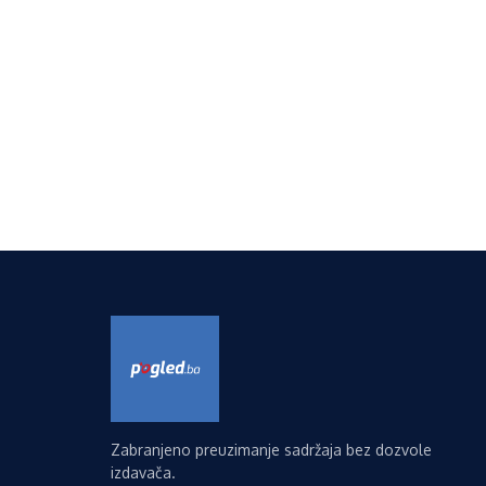
Zabranjeno preuzimanje sadržaja bez dozvole
izdavača.