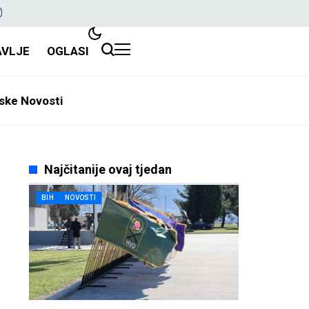
AVLJE
OGLASI
ske Novosti
Najčitanije ovaj tjedan
BIH
NOVOSTI