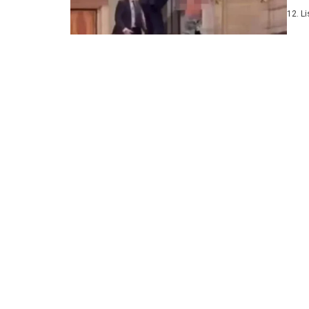
počeo
12. L