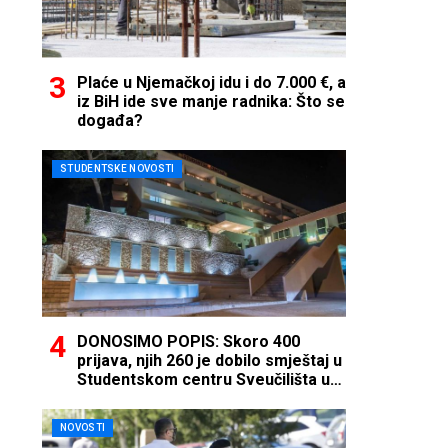
Plaće u Njemačkoj idu i do 7.000 €, a
iz BiH ide sve manje radnika: Što se
događa?
STUDENTSKE NOVOSTI
DONOSIMO POPIS: Skoro 400
prijava, njih 260 je dobilo smještaj u
Studentskom centru Sveučilišta u
Mostaru
NOVOSTI