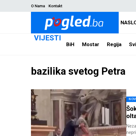
O Nama
Kontakt
NASL
VIJESTI
BiH
Mostar
Regija
Svi
bazilika svetog Petra
NOV
Šok
olt
Neza
nepr