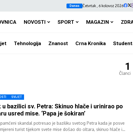
Četvrtak , 6 kolovoz 2026
Danas
OVNICA
NOVOSTI
SPORT
MAGAZIN
ZDR
jet
Tehnologija
Znanost
Crna Kronika
Student
1
Članci
OSTI
SVIJET
 u bazilici sv. Petra: Skinuo hlače i urinirao po
aru usred mise. ‘Papa je šokiran’
pamćeni skandal potresao je baziliku svetog Petra kada je posve
imjereni turist tijekom svete mise došao do oltara, skinuo hlače i