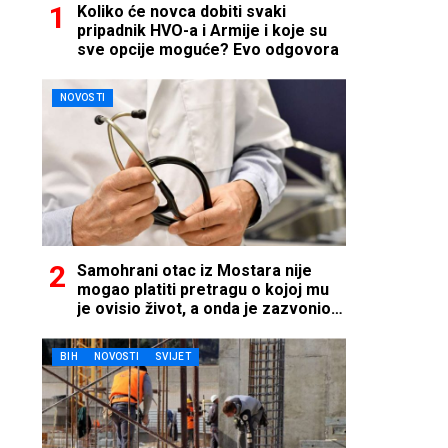
Koliko će novca dobiti svaki
pripadnik HVO-a i Armije i koje su
sve opcije moguće? Evo odgovora
NOVOSTI
Samohrani otac iz Mostara nije
mogao platiti pretragu o kojoj mu
je ovisio život, a onda je zazvonio
telefon…
BIH
NOVOSTI
SVIJET