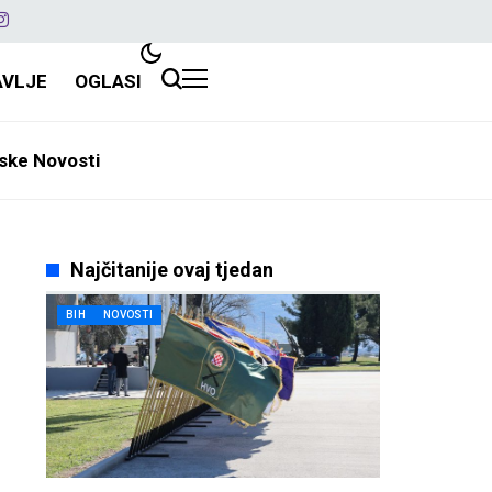
AVLJE
OGLASI
ske Novosti
Najčitanije ovaj tjedan
BIH
NOVOSTI