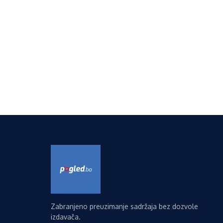
Zabranjeno preuzimanje sadržaja bez dozvole
izdavača.