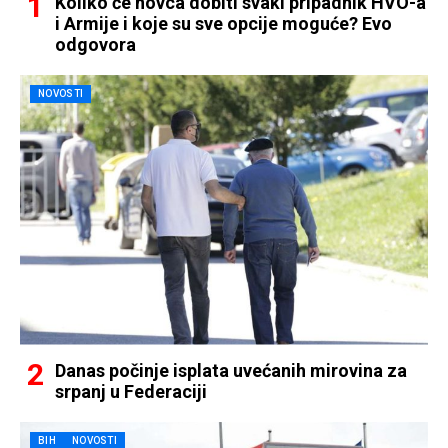
Koliko će novca dobiti svaki pripadnik HVO-a
i Armije i koje su sve opcije moguće? Evo
odgovora
NOVOSTI
Danas počinje isplata uvećanih mirovina za
srpanj u Federaciji
BIH
NOVOSTI