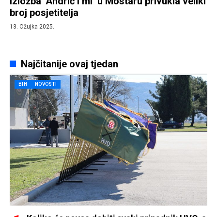
Izložba ‘Andrić i mi’ u Mostaru privukla veliki
broj posjetitelja
13. Ožujka 2025.
Najčitanije ovaj tjedan
BIH
NOVOSTI