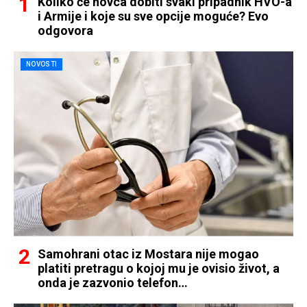
Koliko će novca dobiti svaki pripadnik HVO-a
i Armije i koje su sve opcije moguće? Evo
odgovora
NOVOSTI
Samohrani otac iz Mostara nije mogao
platiti pretragu o kojoj mu je ovisio život, a
onda je zazvonio telefon…