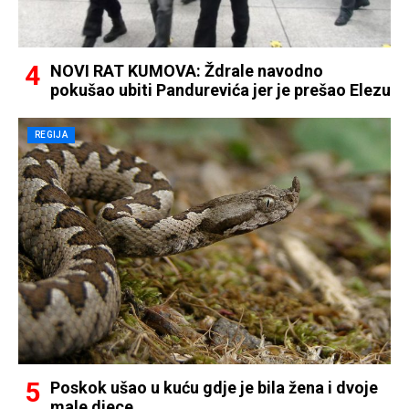
NOVI RAT KUMOVA: Ždrale navodno
pokušao ubiti Pandurevića jer je prešao Elezu
REGIJA
Poskok ušao u kuću gdje je bila žena i dvoje
male djece