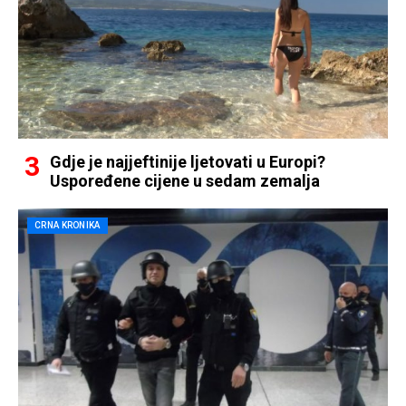
Gdje je najjeftinije ljetovati u Europi?
Uspoređene cijene u sedam zemalja
CRNA KRONIKA