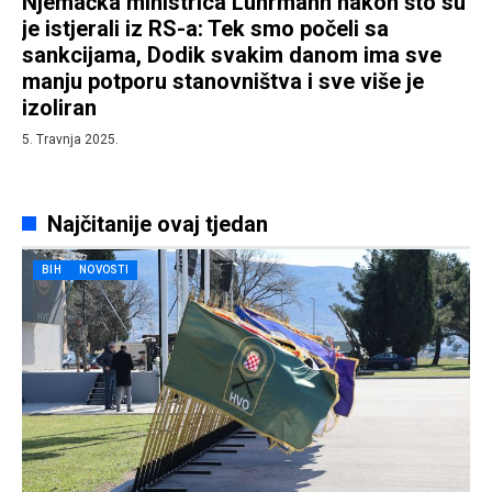
Njemačka ministrica Lührmann nakon što su
je istjerali iz RS-a: Tek smo počeli sa
sankcijama, Dodik svakim danom ima sve
manju potporu stanovništva i sve više je
izoliran
5. Travnja 2025.
Najčitanije ovaj tjedan
BIH
NOVOSTI