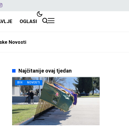
AVLJE
OGLASI
ske Novosti
Najčitanije ovaj tjedan
BIH
NOVOSTI