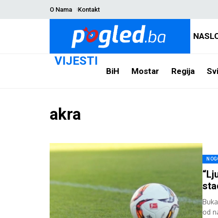
O Nama
Kontakt
NASL
VIJESTI
BiH
Mostar
Regija
Svi
akra
NOG
“Lj
sta
Buka 
od n