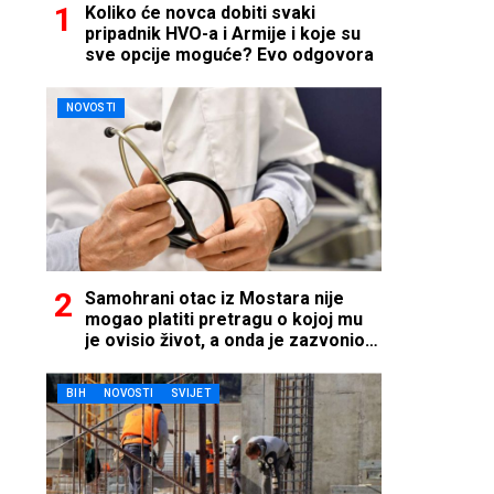
Koliko će novca dobiti svaki
pripadnik HVO-a i Armije i koje su
sve opcije moguće? Evo odgovora
NOVOSTI
Samohrani otac iz Mostara nije
mogao platiti pretragu o kojoj mu
je ovisio život, a onda je zazvonio
telefon…
BIH
NOVOSTI
SVIJET