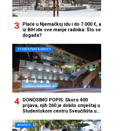
Plaće u Njemačkoj idu i do 7.000 €, a
iz BiH ide sve manje radnika: Što se
događa?
STUDENTSKE NOVOSTI
DONOSIMO POPIS: Skoro 400
prijava, njih 260 je dobilo smještaj u
Studentskom centru Sveučilišta u
Mostaru
NOVOSTI