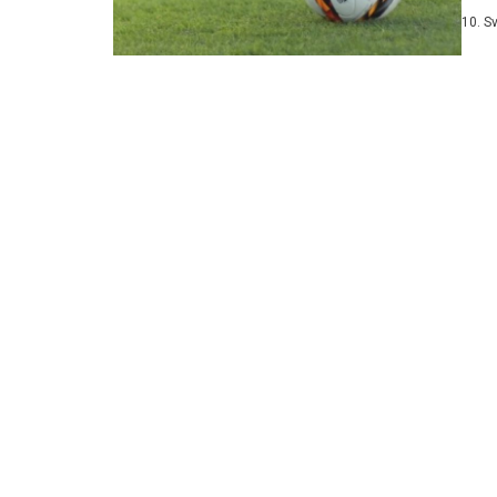
9....
10. S