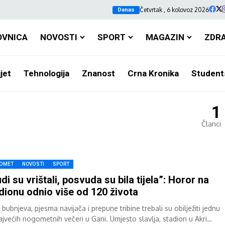
Četvrtak , 6 kolovoz 2026
Danas
OVNICA
NOVOSTI
SPORT
MAGAZIN
ZDR
jet
Tehnologija
Znanost
Crna Kronika
Student
1
Članci
OMET
NOVOSTI
SPORT
udi su vrištali, posvuda su bila tijela”: Horor na
dionu odnio više od 120 života
bubnjeva, pjesma navijača i prepune tribine trebali su obilježiti jednu
ajvećih nogometnih večeri u Gani. Umjesto slavlja, stadion u Akri