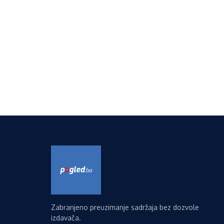
Zabranjeno preuzimanje sadržaja bez dozvole
izdavača.